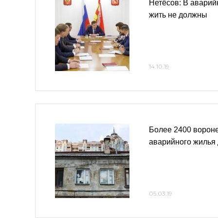
Нетёсов: В авари
жить не должны
14.10.19
Более 2400 ворон
аварийного жилья 
05.03.19