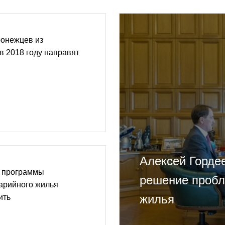
ронежцев из
в 2018 году направят
Алексей Горде
я программы
решение пробл
арийного жилья
жилья
ить