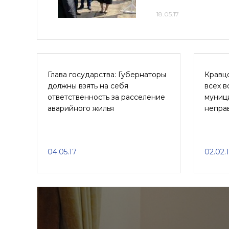
18.05.17
Глава государства: Губернаторы
Кравц
должны взять на себя
всех в
ответственность за расселение
муници
аварийного жилья
непра
04.05.17
02.02.