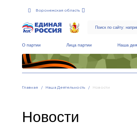
Воронежская область
О партии
Лица партии
Наша дея
Местные общественные приемные Партии
Руководитель Региональной обще
Народная программа «Единой России»
Главная
Наша Деятельность
Новости
Новости