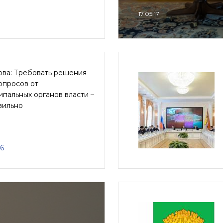
17.05.17
ова: Требовать решения
опросов от
пальных органов власти –
вильно
16