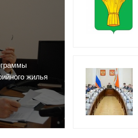
ограммы
рийного жилья