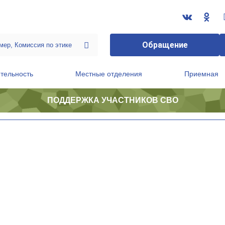
Обращение
тельность
Местные отделения
Приемная
ПОДДЕРЖКА УЧАСТНИКОВ СВО
ственной приемной Председателя Партии
Президиум регионального политического совета