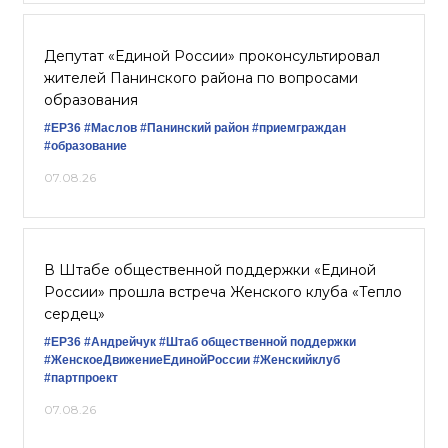
Депутат «Единой России» проконсультировал
жителей Панинского района по вопросами
образования
#ЕР36
#Маслов
#Панинский район
#приемграждан
#образование
07.08.26
В Штабе общественной поддержки «Единой
России» прошла встреча Женского клуба «Тепло
сердец»
#ЕР36
#Андрейчук
#Штаб общественной поддержки
#ЖенскоеДвижениеЕдинойРоссии
#Женскийклуб
#партпроект
07.08.26