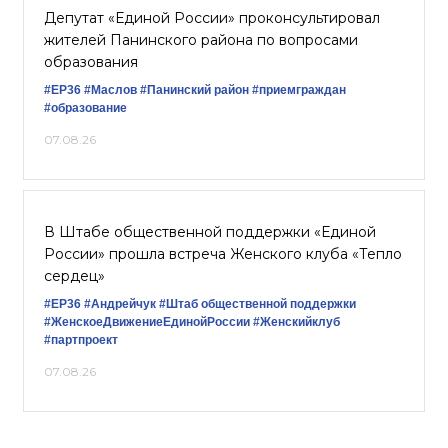
Депутат «Единой России» проконсультировал
жителей Панинского района по вопросами
образования
#ЕР36
#Маслов
#Панинский район
#приемграждан
#образование
07.08.26
В Штабе общественной поддержки «Единой
России» прошла встреча Женского клуба «Тепло
сердец»
#ЕР36
#Андрейчук
#Штаб общественной поддержки
#ЖенскоеДвижениеЕдинойРоссии
#Женскийклуб
#партпроект
07.08.26