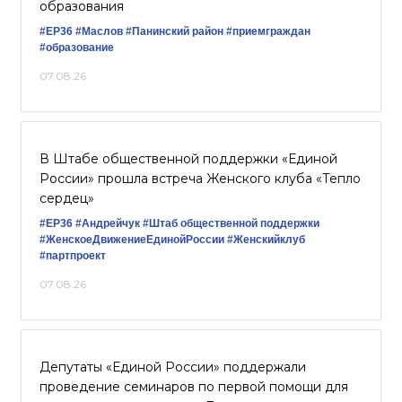
образования
#ЕР36
#Маслов
#Панинский район
#приемграждан
#образование
07.08.26
В Штабе общественной поддержки «Единой
России» прошла встреча Женского клуба «Тепло
сердец»
#ЕР36
#Андрейчук
#Штаб общественной поддержки
#ЖенскоеДвижениеЕдинойРоссии
#Женскийклуб
#партпроект
07.08.26
Депутаты «Единой России» поддержали
проведение семинаров по первой помощи для