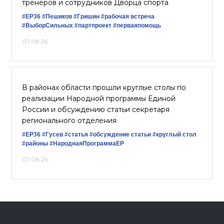
тренеров и сотрудников Дворца спорта
#ЕР36
#Пешиков
#Гришин
#рабочая встреча
#ВыборСильных
#партпроект
#перваяпомощь
07.08.26
В районах области прошли круглые столы по
реализации Народной программы Единой
России и обсуждению статьи секретаря
регионального отделения
#ЕР36
#Гусев
#статья
#обсуждение статьи
#круглый стол
#районы
#НароднаяПрограммаЕР
07.08.26