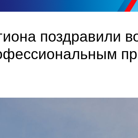
гиона поздравили в
рофессиональным п