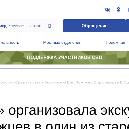
Обращение
тельность
Местные отделения
Приемная
ПОДДЕРЖКА УЧАСТНИКОВ СВО
ственной приемной Председателя Партии
Президиум регионального политического совета
Россия» Организовала Экскурсию Для Пожилых Воронежцев В Од
 организовала экс
жцев в один из ста