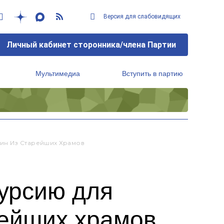
Версия для слабовидящих
Личный кабинет сторонника/члена Партии
Мультимедиа
Вступить в партию
Региональный исполнительный комитет
ин Из Старейших Храмов
курсию для
рейших храмов