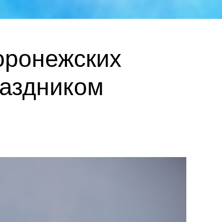
оронежских
раздником