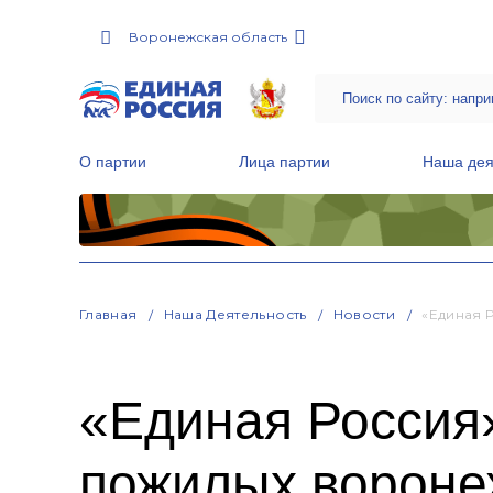
Воронежская область
О партии
Лица партии
Наша дея
Местные общественные приемные Партии
Руководитель Региональной обще
Народная программа «Единой России»
Главная
Наша Деятельность
Новости
«Единая 
«Единая Россия»
пожилых вороне