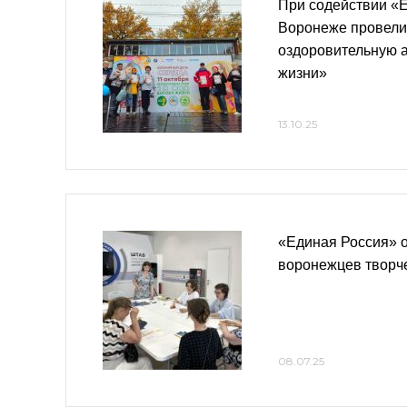
При содействии «
Воронеже провели
оздоровительную а
жизни»
13.10.25
«Единая Россия» 
воронежцев творче
08.07.25