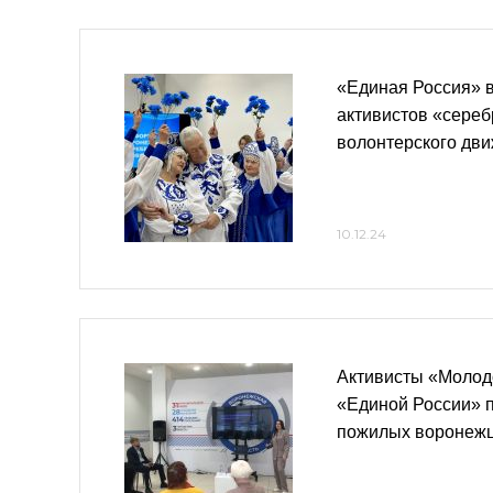
«Единая Россия» в
активистов «сереб
волонтерского дв
10.12.24
Активисты «Молод
«Единой России» 
пожилых воронеж