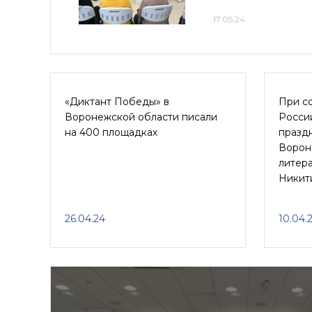
17.05.24
«Диктант Победы» в
При с
Воронежской области писали
Росси
на 400 площадках
праздн
Ворон
литера
Никит
26.04.24
10.04.