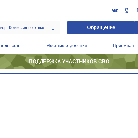
Обращение
тельность
Местные отделения
Приемная
ПОДДЕРЖКА УЧАСТНИКОВ СВО
ственной приемной Председателя Партии
Президиум регионального политического совета