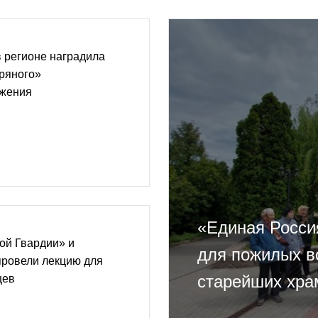
 регионе наградила
ряного»
ижения
«Единая Росси
ой Гвардии» и
для пожилых в
провели лекцию для
старейших хра
цев