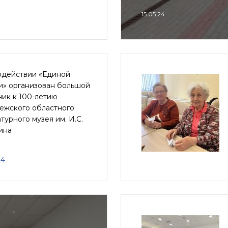
15.05.24
одействии «Единой
и» организован большой
ик к 100-летию
ежского областного
турного музея им. И.С.
ина
24