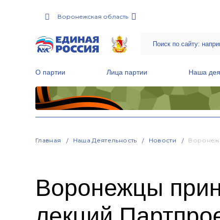
Воронежская область
О партии
Лица партии
Наша дея
Местные общественные приемные Партии
Руководитель Региональной обще
Народная программа «Единой России»
Главная
Наша Деятельность
Новости
Воронежц
Воронежцы приня
лекций Партпро