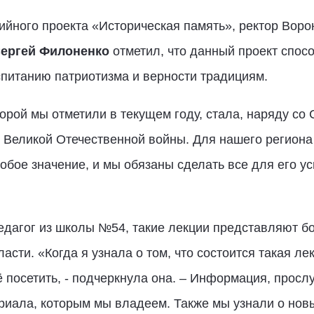
йного проекта «Историческая память», ректор Воро
ергей Филоненко
отметил, что данный проект спос
спитанию патриотизма и верности традициям.
орой мы отметили в текущем году, стала, наряду со
 Великой Отечественной войны. Для нашего региона
обое значение, и мы обязаны сделать все для его у
педагог из школы №54, такие лекции представляют б
асти. «Когда я узнала о том, что состоится такая ле
ё посетить, - подчеркнула она. – Информация, просл
риала, которым мы владеем. Также мы узнали о нов