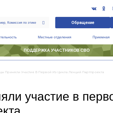
Обращение
тельность
Местные отделения
Приемная
ПОДДЕРЖКА УЧАСТНИКОВ СВО
ственной приемной Председателя Партии
Президиум регионального политического совета
ы Приняли Участие В Первой Из Цикла Лекций Партпроекта
ли участие в перво
екта