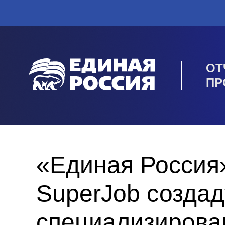
ОТ
ПР
«Единая Россия»
SuperJob создад
специализирова