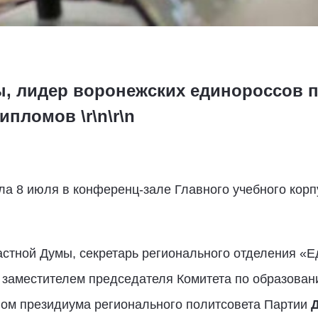
, лидер воронежских единороссов п
пломов \r\n\r\n
а 8 июля в конференц-зале Главного учебного корп
стной Думы, секретарь регионального отделения «
, заместителем председателя Комитета по образова
ном президиума регионального политсовета Партии