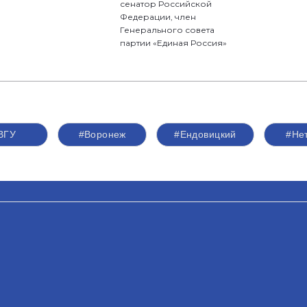
сенатор Российской
Федерации, член
Генерального совета
партии «Единая Россия»
ВГУ
#Воронеж
#Ендовицкий
#Не