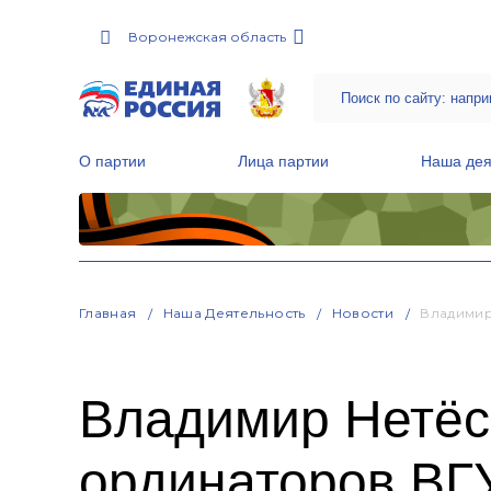
Воронежская область
О партии
Лица партии
Наша дея
Местные общественные приемные Партии
Руководитель Региональной обще
Народная программа «Единой России»
Главная
Наша Деятельность
Новости
Владимир
Владимир Нетёс
ординаторов ВГ