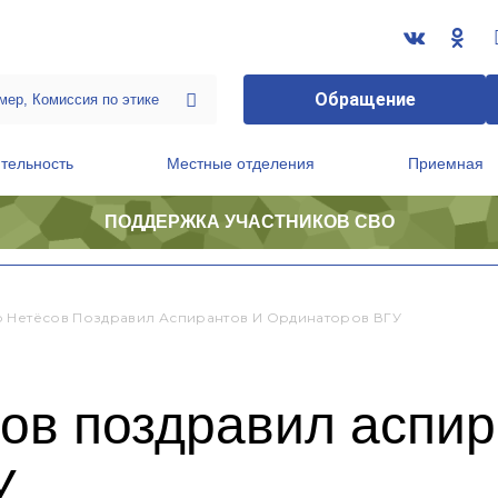
Обращение
тельность
Местные отделения
Приемная
ПОДДЕРЖКА УЧАСТНИКОВ СВО
ственной приемной Председателя Партии
Президиум регионального политического совета
 Нетёсов Поздравил Аспирантов И Ординаторов ВГУ
ов поздравил аспир
У