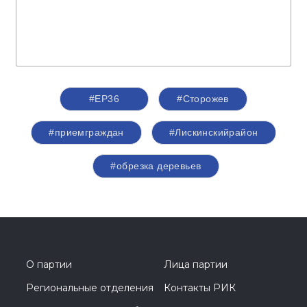
#ЕР36
#Сторожев
#приемграждан
#Лискинскийрайон
#обрезка деревьев
О партии
Лица партии
Региональные отделения
Контакты РИК