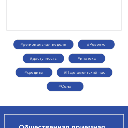
#региональная неделя
#Ревенко
#доступность
#ипотека
#кредиты
#Парламентский час
#Село
Общественная приемная