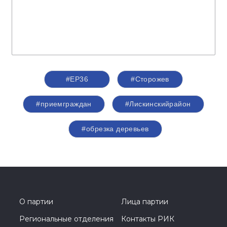
#ЕР36
#Сторожев
#приемграждан
#Лискинскийрайон
#обрезка деревьев
О партии
Лица партии
Региональные отделения
Контакты РИК