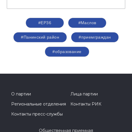
#ЕР36
#Маслов
#Панинский район
#приемграждан
#образование
О партии
Лица партии
Региональные отделения
Контакты РИК
Контакты пресс-службы
Общественная приемная