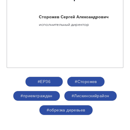
Сторожев Сергей Александрович
исполнительный директор
#ЕР36
#Сторожев
#приемграждан
#Лискинскийрайон
#обрезка деревьев