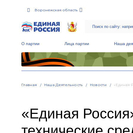
Воронежская область
О партии
Лица партии
Наша дея
Местные общественные приемные Партии
Руководитель Региональной обще
Народная программа «Единой России»
Главная
Наша Деятельность
Новости
«Единая 
«Единая Россия
технические сре