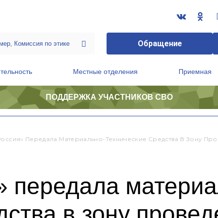
Обращение
тельность
Местные отделения
Приемная
ПОДДЕРЖКА УЧАСТНИКОВ СВО
ственной приемной Председателя Партии
Президиум регионального политического совета
Россия» Передала Материально-Технические Средства В Зону Пр
» передала материа
дства в зону прове