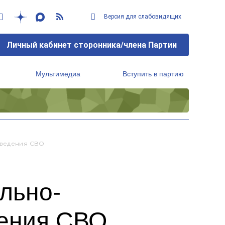
Версия для слабовидящих
Личный кабинет сторонника/члена Партии
Мультимедиа
Вступить в партию
Региональный исполнительный комитет
оведения СВО
льно-
дения СВО