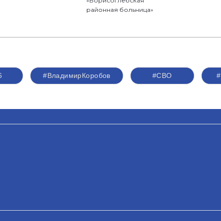
«Борисоглебская
районная больница»
6
#ВладимирКоробов
#СВО
#