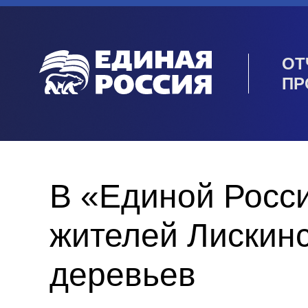
ОТ
ПР
В «Единой Росс
жителей Лискинс
деревьев