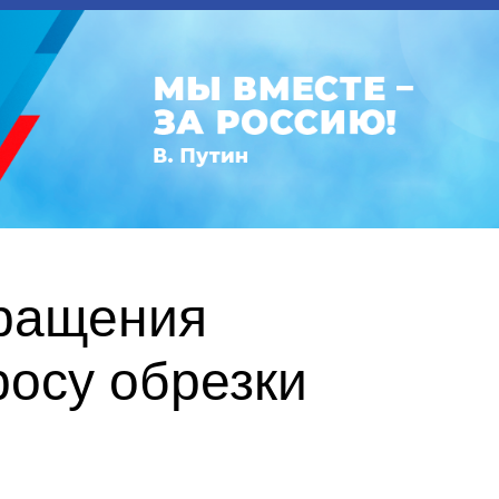
бращения
росу обрезки