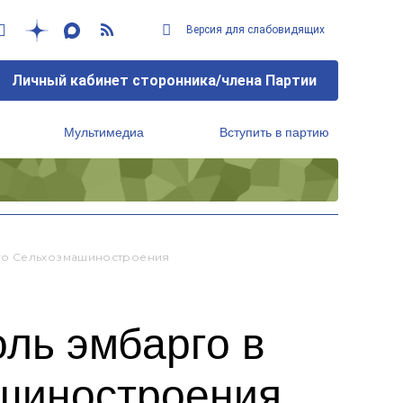
Версия для слабовидящих
Личный кабинет сторонника/члена Партии
Мультимедиа
Вступить в партию
Региональный исполнительный комитет
ого Сельхозмашиностроения
ль эмбарго в
ашиностроения