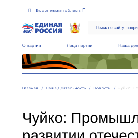
Воронежская область
О партии
Лица партии
Наша дея
Местные общественные приемные Партии
Руководитель Региональной обще
Народная программа «Единой России»
Главная
Наша Деятельность
Новости
Чуйко: П
Чуйко: Промышл
развитии отече