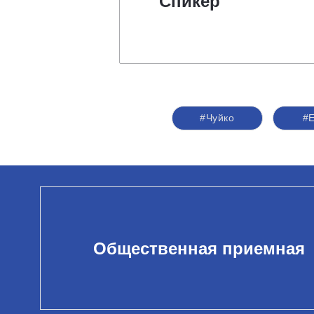
Спикер
#Чуйко
#
Общественная приемная