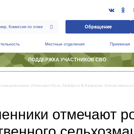
Обращение
тельность
Местные отделения
Приемная
ПОДДЕРЖКА УЧАСТНИКОВ СВО
ственной приемной Председателя Партии
Президиум регионального политического совета
ромышленники Отмечают Роль Эмбарго В Развитии Отечественн
енники отмечают ро
ственного сельхозм