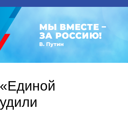
 «Единой
судили