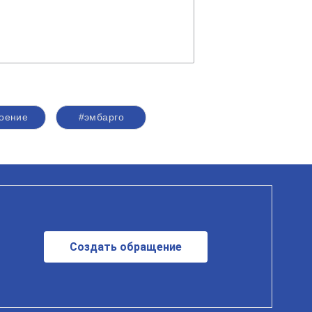
оение
#эмбарго
Создать обращение