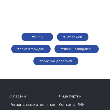
#ЕР36
#Сторожев
#приемграждан
#Лискинскийрайон
#обрезка деревьев
О партии
Лица партии
Региональные отделения
Контакты РИК