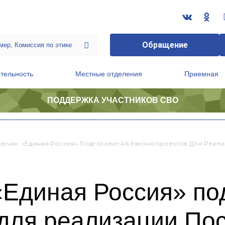
Обращение
тельность
Местные отделения
Приемная
ПОДДЕРЖКА УЧАСТНИКОВ СВО
ственной приемной Председателя Партии
Президиум регионального политического совета
урчак: «Единая Россия» Подготовит 46 Законопроектов Для Реал
«Единая Россия» по
 для реализации По