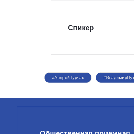
Спикер
#АндрейТурчак
#ВладимирПу
Общественная приемная