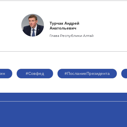
Турчак Андрей
Анатольевич
Глава Республики Алтай
тин
#Совфед
#ПосланиеПрезидента