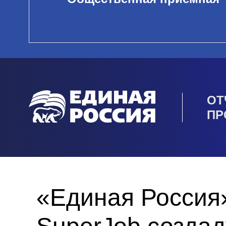
ОТ
ПР
«Единая Россия»