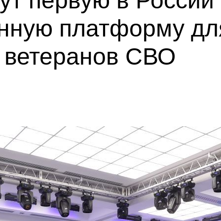
ут первую в России
нную платформу дл
а ветеранов СВО