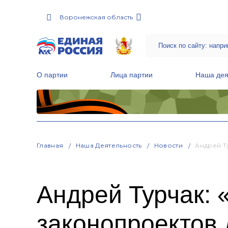
Воронежская область
О партии
Лица партии
Наша дея
Местные общественные приемные Партии
Руководитель Региональной обще
Народная программа «Единой России»
Главная
Наша Деятельность
Новости
Андрей Т
Андрей Турчак: 
законопроектов