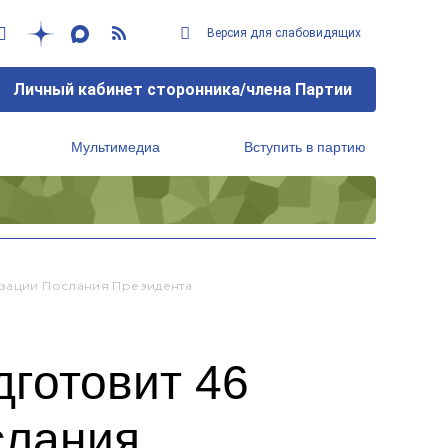
Версия для слабовидящих
Личный кабинет сторонника/члена Партии
Мультимедиа
Вступить в партию
Региональный исполнительный комитет
изации Послания Президента
дготовит 46
слания