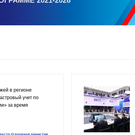
ОГРАММЕ 2021-2026
жей в регионе
астровый учет по
ии» за время
еестр
#гаражная амнистия