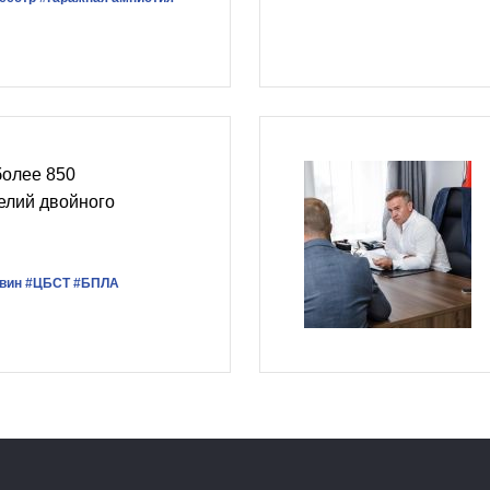
олее 850
елий двойного
вин
#ЦБСТ
#БПЛА