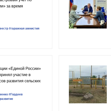
ии» за время
еестр
#гаражная амнистия
кции «Единой России»
принял участие в
ов развития сельских
менко
#Гордеев
развитие