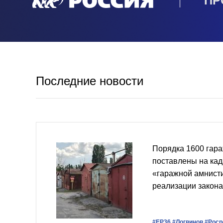
ПР
Последние новости
Порядка 1600 гара
поставлены на кад
«гаражной амнист
реализации закона
#ЕР36
#Логвинов
#Роср