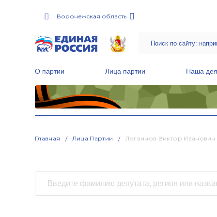
Воронежская область
О партии
Лица партии
Наша дея
Местные общественные приемные Партии
Руководитель Региональной обще
Народная программа «Единой России»
Главная
Лица Партии
Логвинов Виктор Иванович