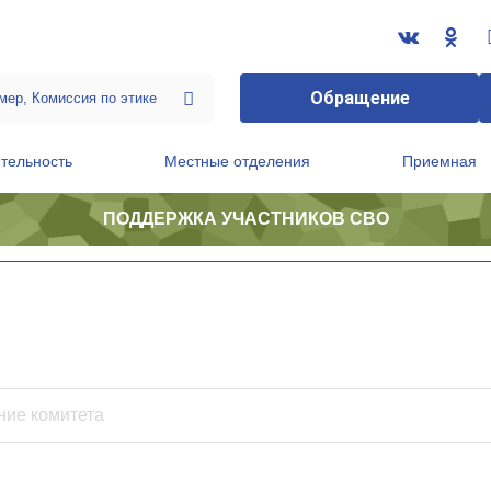
Обращение
тельность
Местные отделения
Приемная
ПОДДЕРЖКА УЧАСТНИКОВ СВО
ственной приемной Председателя Партии
Президиум регионального политического совета