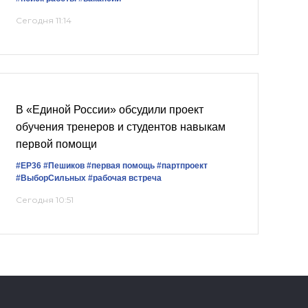
Сегодня 11:14
В «Единой России» обсудили проект
обучения тренеров и студентов навыкам
первой помощи
#ЕР36
#Пешиков
#первая помощь
#партпроект
#ВыборСильных
#рабочая встреча
Сегодня 10:51