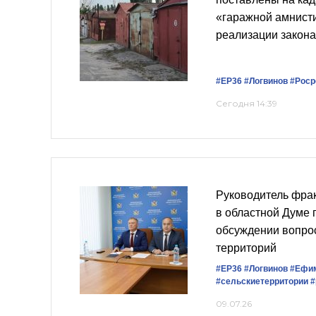
«гаражной амнист
реализации закона
#ЕР36
#Логвинов
#Роср
Сегодня 14:39
Руководитель фра
в областной Думе 
обсуждении вопрос
территорий
#ЕР36
#Логвинов
#Ефи
#сельскиетерритории
#
09.07.26