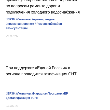
по вопросам ремонта дорог и
подключения холодного водоснабжения
#ЕР36
#Логвинов
#приемграждан
#приемнаяворонеж
#Рамонский район
#консультации
29.07.26
При поддержке «Единой России» в
регионе проводится газификация СНТ
#ЕР36
#Логвинов
#НароднаяПрограммаЕР
#догазификация
#СНТ
23.06.26