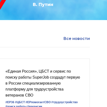
Все новости
«Единая Россия», ЦБСТ и сервис по
поиску работы SuperJob создадут первую
в России специализированную
платформу для трудоустройства
ветеранов СВО
#ЕР36
#ЦБСТ
#ЕРпомогаетСВО
#трудоустройство
#поиск работы
#вакансии