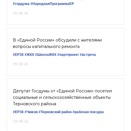
#гордума
#НароднаяПрограммаЕР
05.08.26
В «Единой России» обсудили с жителями
вопросы капитального ремонта
#ЕР36
#ЖКХ
#ШколаЖКХ
#партпроект
#встреча
05.08.26
Депутат Госдумы от «Единой России» посетил
социальные и сельскохозяйственные объекты
Терновского района
#ЕР36
#Чижов
#Терновский район
#рабочая поездка
05.08.26