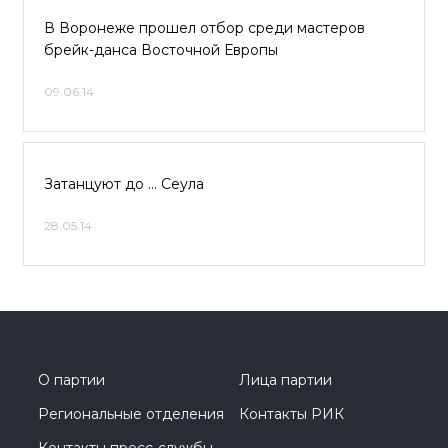
В Воронеже прошел отбор среди мастеров
брейк-данса Восточной Европы
09.06.14
Затанцуют до … Сеула
28.05.14
О партии
Лица партии
Региональные отделения
Контакты РИК