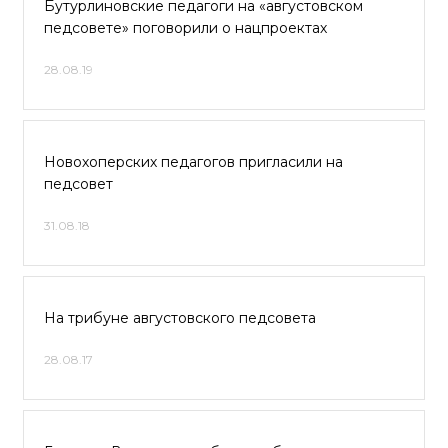
Бутурлиновские педагоги на «августовском
педсовете» поговорили о нацпроектах
28.08.19
Новохоперских педагогов пригласили на
педсовет
31.08.18
На трибуне августовского педсовета
28.08.17