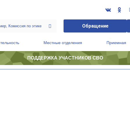
Обращение
тельность
Местные отделения
Приемная
ПОДДЕРЖКА УЧАСТНИКОВ СВО
ственной приемной Председателя Партии
Президиум регионального политического совета