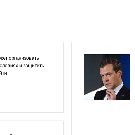
ожет организовать
условиях и защитить
йти