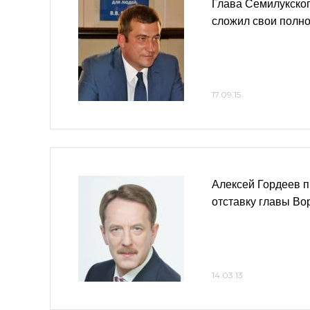
Глава Семилукско
сложил свои полн
17.09.15
Алексей Гордеев 
отставку главы В
14.03.13