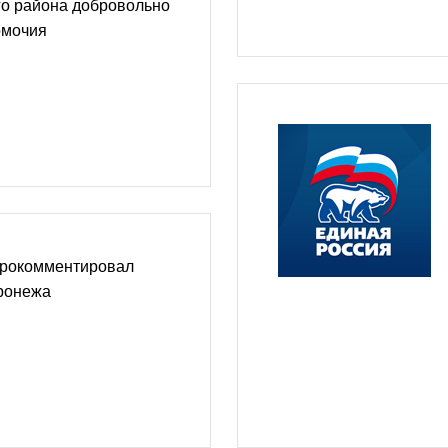
го района добровольно
омочия
прокомментировал
оронежа