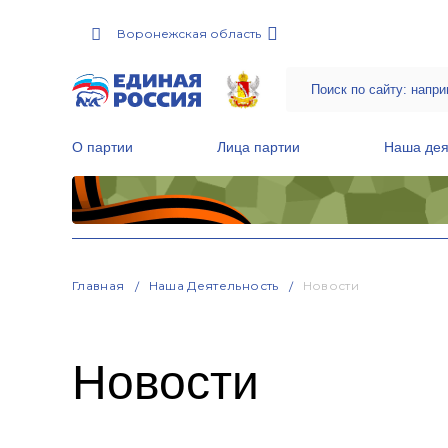
Воронежская область
О партии
Лица партии
Наша дея
Местные общественные приемные Партии
Руководитель Региональной обще
Народная программа «Единой России»
Главная
Наша Деятельность
Новости
Новости