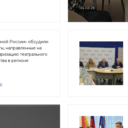
04.03.26
иной России» обсудили
ы, направленные на
яризацию театрального
тва в регионе
26