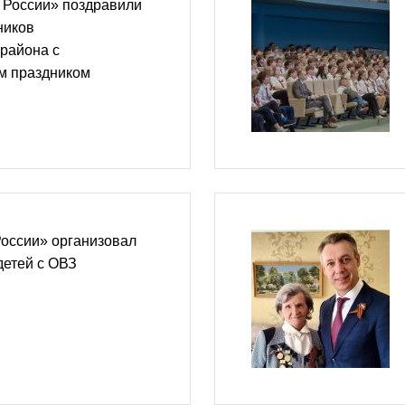
 России» поздравили
ников
района с
м праздником
России» организовал
детей с ОВЗ