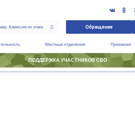
Обращение
тельность
Местные отделения
Приемная
ПОДДЕРЖКА УЧАСТНИКОВ СВО
ственной приемной Председателя Партии
Президиум регионального политического совета