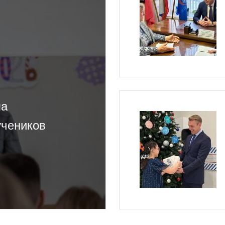
ла
учеников