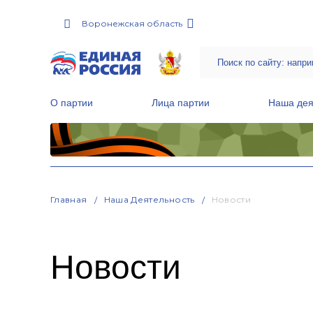
Воронежская область
О партии
Лица партии
Наша дея
Местные общественные приемные Партии
Руководитель Региональной обще
Народная программа «Единой России»
Главная
Наша Деятельность
Новости
Новости