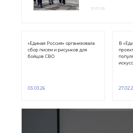
12.03.26
«Единая Россия» организовала
В «Ед
сбор писем и рисунков для
проект
бойцов СВО
попул
искусс
03.03.26
27.02.