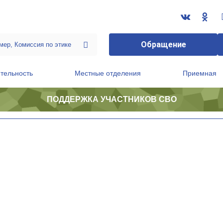
Обращение
тельность
Местные отделения
Приемная
ПОДДЕРЖКА УЧАСТНИКОВ СВО
ственной приемной Председателя Партии
Президиум регионального политического совета