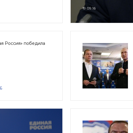
19.09.16
ая Россия» победила
6