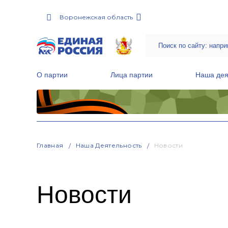
Воронежская область
О партии
Лица партии
Наша дея
Местные общественные приемные Партии
Руководитель Региональной обще
Народная программа «Единой России»
Главная
Наша Деятельность
Новости
Новости