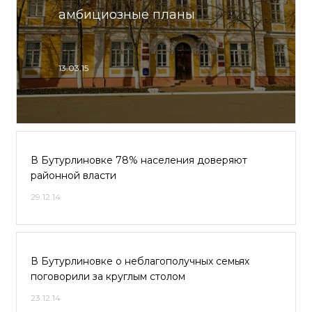
амбициозные планы
13.03.15
В Бутурлиновке 78% населения доверяют
районной власти
29.12.14
В Бутурлиновке о неблагополучных семьях
поговорили за круглым столом
23.12.14