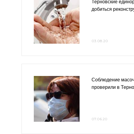
Терновские едино
добиться реконст
03.08.20
Соблюдение масоч
проверили в Терн
07.06.20