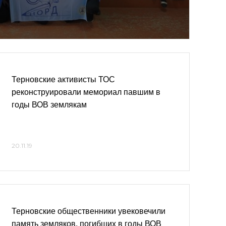
Терновские активисты ТОС
реконструировали мемориал павшим в
годы ВОВ землякам
20.11.19
Терновские общественники увековечили
память земляков, погибших в годы ВОВ