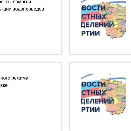
россы помогли
рукции водопроводов
ного режима
овке