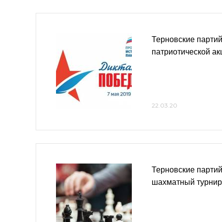
Терновские партий
патриотической ак
22.03.20
Терновские парти
шахматный турнир