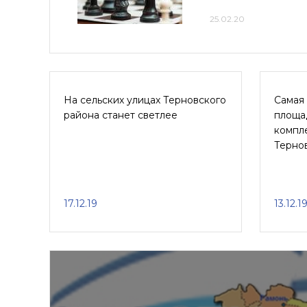
25.02.20
На сельских улицах Терновского
Самая
района станет светлее
площа
компле
Терно
17.12.19
13.12.1