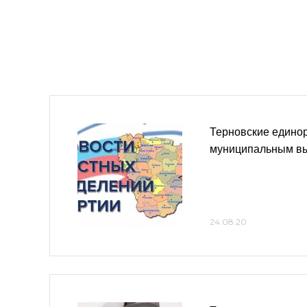
Терновские единор
муниципальным в
24.08.20