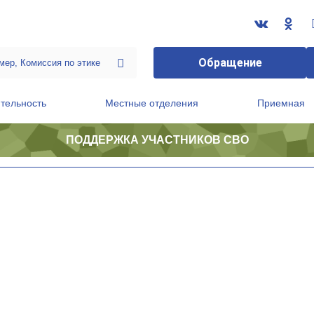
Обращение
тельность
Местные отделения
Приемная
ПОДДЕРЖКА УЧАСТНИКОВ СВО
ственной приемной Председателя Партии
Президиум регионального политического совета