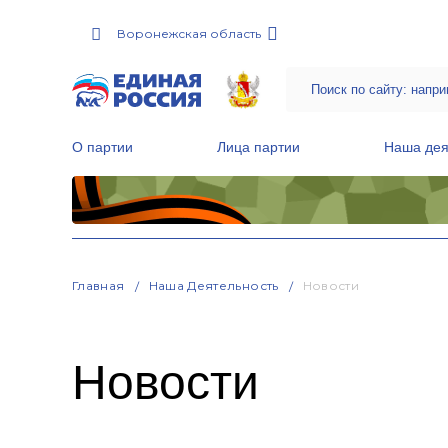
Воронежская область
О партии
Лица партии
Наша дея
Местные общественные приемные Партии
Руководитель Региональной обще
Народная программа «Единой России»
Главная
Наша Деятельность
Новости
Новости