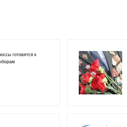
оссы готовятся к
ыборам