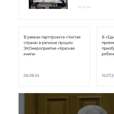
10.09.24
В рамках партпроекта «Чистая
В «Ед
страна» в регионе прошло
прием
ЭКОмероприятие «Красная
приоб
книга»
ребен
06.08.24
16.07.2