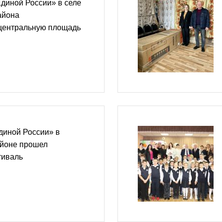
диной России» в селе
айона
центральную площадь
диной России» в
йоне прошел
тиваль