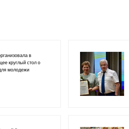
организовала в
ее круглый стол о
 для молодежи