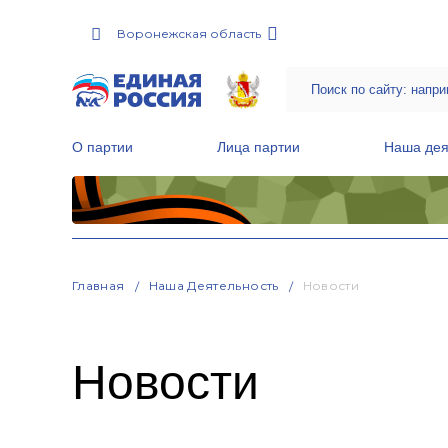
Воронежская область
О партии
Лица партии
Наша дея
Местные общественные приемные Партии
Руководитель Региональной обще
Народная программа «Единой России»
Главная
Наша Деятельность
Новости
Новости