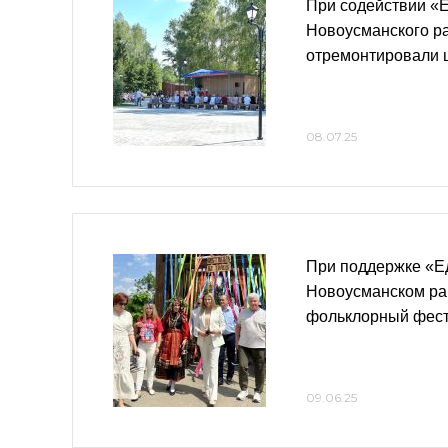
При содействии «Е
Новоусманского р
отремонтировали 
08.07.25
При поддержке «Е
Новоусманском ра
фольклорный фес
09.06.25