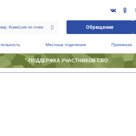
Обращение
тельность
Местные отделения
Приемная
ПОДДЕРЖКА УЧАСТНИКОВ СВО
ственной приемной Председателя Партии
Президиум регионального политического совета