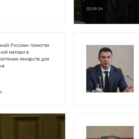
02.09.24
иной России» помогли
ной матери в
ретении лекарств для
ка
4