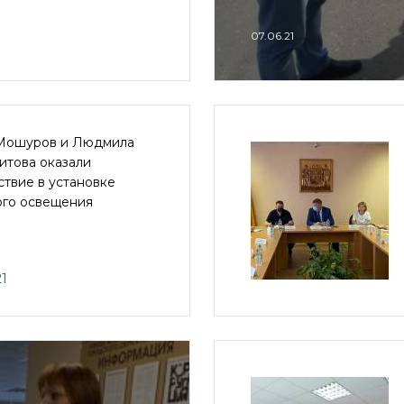
07.06.21
Мошуров и Людмила
итова оказали
твие в установке
ого освещения
21