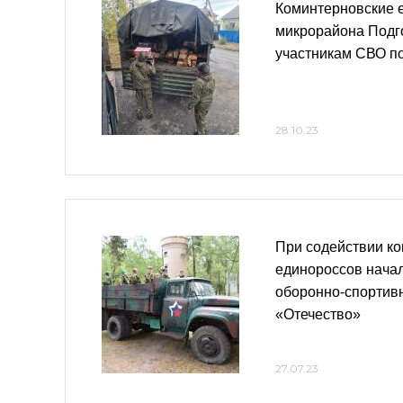
Коминтерновские 
микрорайона Подг
участникам СВО п
28.10.23
При содействии к
единороссов начал
оборонно-спортив
«Отечество»
27.07.23