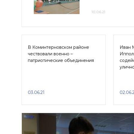
10.06.21
В Коминтерновском районе
Иван 
чествовали военно –
Иппол
патриотические объединения
содейс
уличн
03.06.21
02.06.