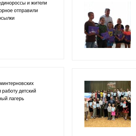
единороссы и жители
орное отправили
осылки
оминтерновских
 работу детский
ный лагерь