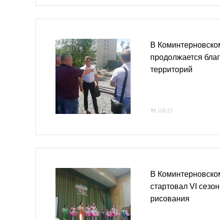
В Коминтерновско
продолжается бла
территорий
18.06.21
В Коминтерновско
стартовал VI сезо
рисования