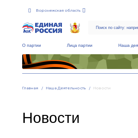
Воронежская область
О партии
Лица партии
Наша дея
Местные общественные приемные Партии
Руководитель Региональной обще
Народная программа «Единой России»
Главная
Наша Деятельность
Новости
Новости