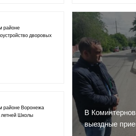
м районе
гоустройство дворовых
м районе Воронежа
В Коминтернов
н летней Школы
выездные прие