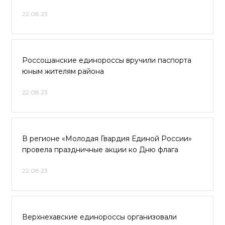
22.08.23
Россошанские единороссы вручили паспорта
юным жителям района
22.08.23
В регионе «Молодая Гвардия Единой России»
провела праздничные акции ко Дню флага
22.08.23
Верхнехавские единороссы организовали