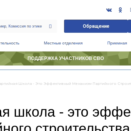
Обращение
тельность
Местные отделения
Приемная
ПОДДЕРЖКА УЧАСТНИКОВ СВО
ственной приемной Председателя Партии
Президиум регионального политического совета
артийная Школа - Это Эффективный Механизм Партийного Строи
ая школа - это эфф
ного строительства