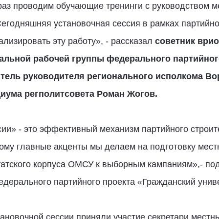
аз проводим обучающие тренинги с руководством м
Сегодняшняя установочная сессия в рамках партийн
ализировать эту работу», - рассказал
советник врио
нальной рабочей группы федерального партийног
итель руководителя регионального исполкома Во
диума регполитсовета Роман Жогов.
ии» - это эффективный механизм партийного строит
му главные акценты мы делаем на подготовку местн
татского корпуса ОМСУ к выборным кампаниям»,- по
едерального партийного проекта «Гражданский униве
ановочной сессии приняли участие секретари местн