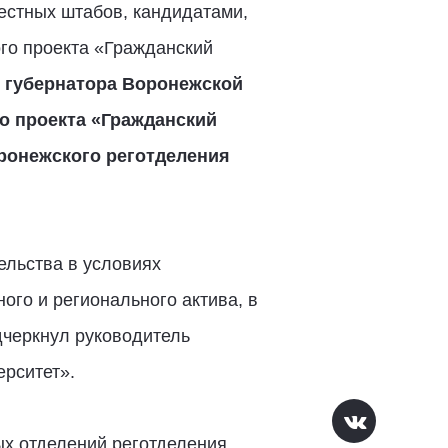
естных штабов, кандидатами,
ого проекта «Гражданский
 губернатора Воронежской
о проекта «Гражданский
ронежского реготделения
ельства в условиях
ого и регионального актива, в
дчеркнул руководитель
рситет».
ых отделений реготделения