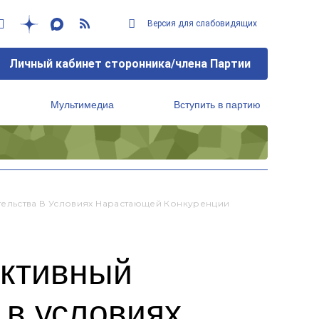
Версия для слабовидящих
Личный кабинет сторонника/члена Партии
Мультимедиа
Вступить в партию
Региональный исполнительный комитет
тельства В Условиях Нарастающей Конкуренции
ективный
 в условиях