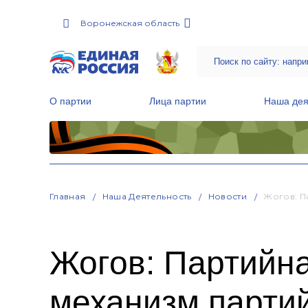
Воронежская область
О партии
Лица партии
Наша дея
Местные общественные приемные Партии
Руководитель Региональной обще
Народная программа «Единой России»
Главная
Наша Деятельность
Новости
Жогов: П
Жогов: Партийн
механизм партий