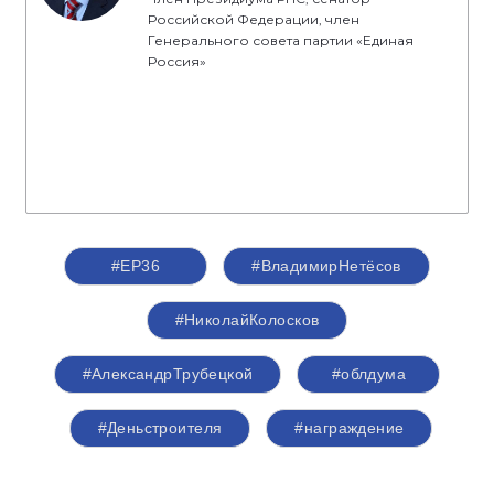
Российской Федерации, член
Генерального совета партии «Единая
Россия»
#ЕР36
#ВладимирНетёсов
#НиколайКолосков
#АлександрТрубецкой
#облдума
#Деньстроителя
#награждение