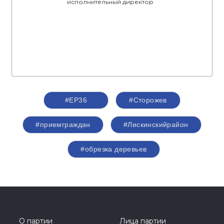
исполнительный директор
#ЕР36
#Сторожев
#приемграждан
#Лискинскийрайон
#обрезка деревьев
О партии
Лица партии