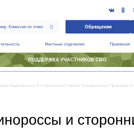
Обращение
тельность
Местные отделения
Приемная
ПОДДЕРЖКА УЧАСТНИКОВ СВО
ственной приемной Председателя Партии
Президиум регионального политического совета
кие Единороссы И Сторонники Партии Традиционно Приняли Уча
инороссы и сторонн