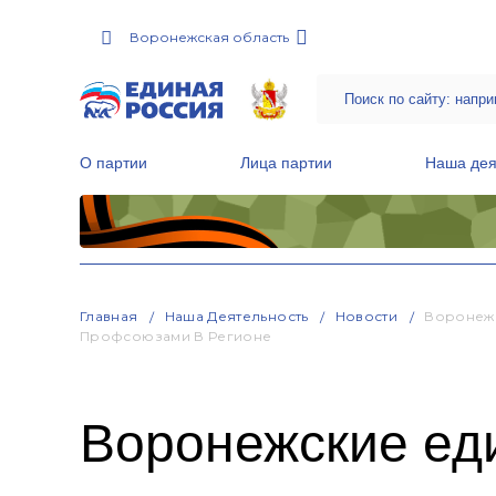
Воронежская область
О партии
Лица партии
Наша дея
Местные общественные приемные Партии
Руководитель Региональной обще
Народная программа «Единой России»
Главная
Наша Деятельность
Новости
Воронежс
Профсоюзами В Регионе
Воронежские ед