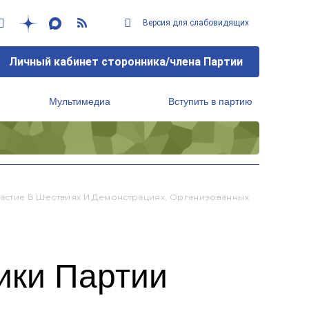
Версия для слабовидящих
Личный кабинет сторонника/члена Партии
Мультимедиа
Вступить в партию
Региональный исполнительный комитет
стие В Шествиях И Демонстрациях, Организованных
ики Партии