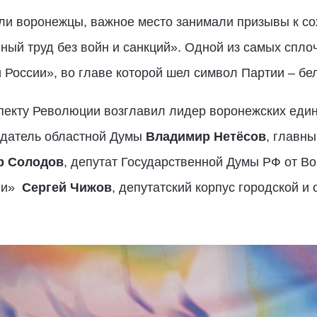
ли воронежцы, важное место занимали призывы к со
йный труд без войн и санкций». Одной из самых спл
 России», во главе которой шел символ Партии – б
пекту Революции возглавил лидер воронежских един
едатель областной Думы
Владимир Нетёсов
, главн
р Солодов
, депутат Государственной Думы РФ от Во
сии»
Сергей Чижов
, депутатский корпус городской и