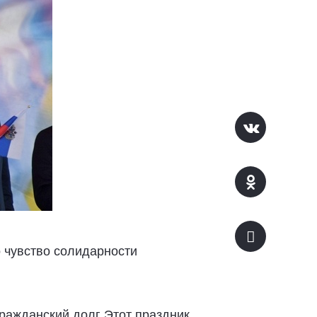
о чувство солидарности
ражданский долг Этот праздник,