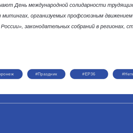
ечают День международной солидарности трудящих
и митингах, организуемых профсоюзным движением 
России», законодательных собраний в регионах, с
оронеж
#Праздник
#ЕР36
#Нет