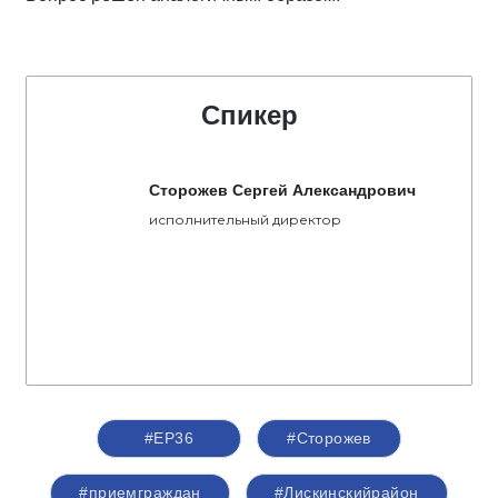
Спикер
Сторожев Сергей Александрович
исполнительный директор
#ЕР36
#Сторожев
#приемграждан
#Лискинскийрайон