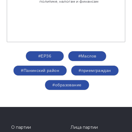
политике, налогам и финансам
#ЕР36
#Маслов
#Панинский район
#приемграждан
#образование
О партии
Лица партии