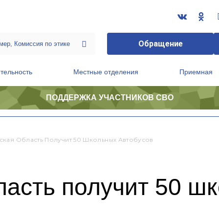
Обращение
тельность
Местные отделения
Приемная
ПОДДЕРЖКА УЧАСТНИКОВ СВО
ственной приемной Председателя Партии
Президиум регионального политического совета
кая Область Получит 50 Школьных Автобусов
ласть получит 50 ш