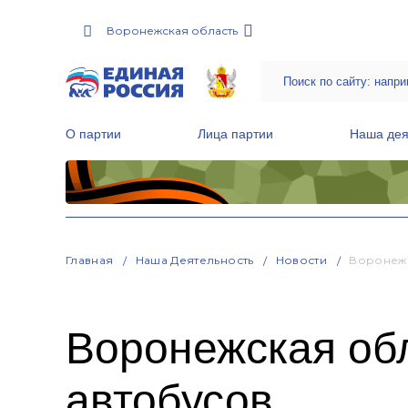
Воронежская область
О партии
Лица партии
Наша дея
Местные общественные приемные Партии
Руководитель Региональной обще
Народная программа «Единой России»
Главная
Наша Деятельность
Новости
Воронежс
Воронежская об
автобусов