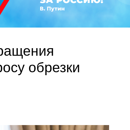
бращения
росу обрезки