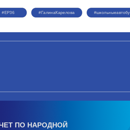
#ЕР36
#ГалинаКарелова
#школьныеавтоб
ЧЕТ ПО НАРОДНОЙ