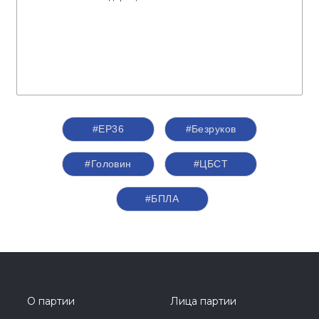
#ЕР36
#Безруков
#Головин
#ЦБСТ
#БПЛА
О партии
Лица партии