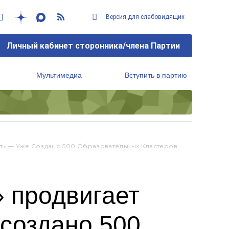
Версия для слабовидящих
Личный кабинет сторонника/члена Партии
Мультимедиа
Вступить в партию
Региональный исполнительный комитет
т» — Уже Создано 500 Образовательных Кластеров
 продвигает
создано 500