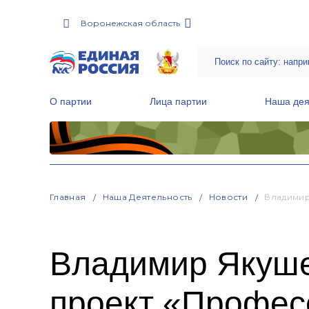
Воронежская область
О партии
Лица партии
Наша дея
Местные общественные приемные Партии
Руководитель Региональной обще
Народная программа «Единой России»
Главная
Наша Деятельность
Новости
Владимир
Владимир Якуше
проект «Профес