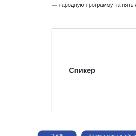
— народную программу на пять л
Спикер
#ЕР36
#Нижегородская обла