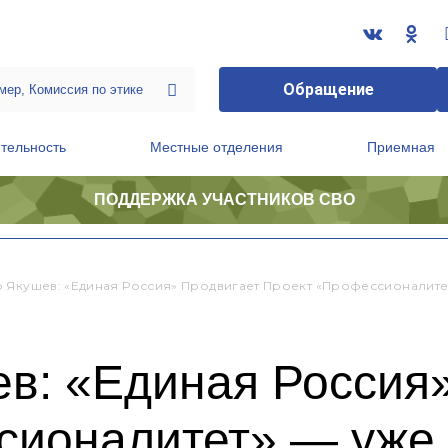
Обращение
тельность
Местные отделения
Приемная
ПОДДЕРЖКА УЧАСТНИКОВ СВО
ственной приемной Председателя Партии
Президиум регионального политического совета
 Якушев: «Единая Россия» Продвигает Проект «Профессионалите
в: «Единая Россия»
сионалитет» — уже 