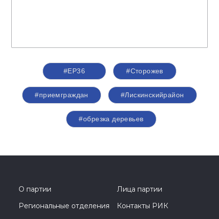
#ЕР36
#Сторожев
#приемграждан
#Лискинскийрайон
#обрезка деревьев
О партии
Лица партии
Региональные отделения
Контакты РИК