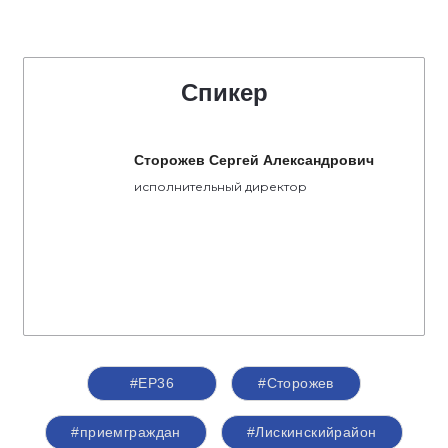
Спикер
Сторожев Сергей Александрович
исполнительный директор
#ЕР36
#Сторожев
#приемграждан
#Лискинскийрайон