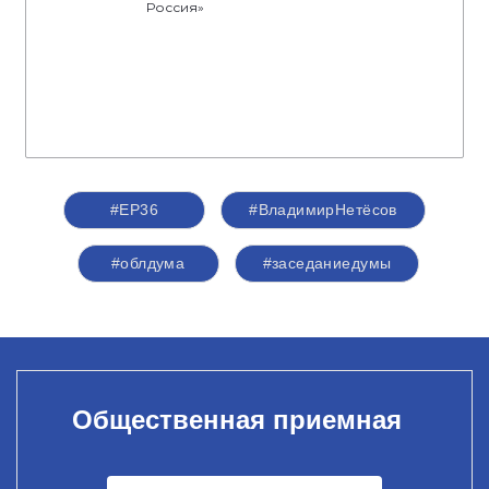
Россия»
#ЕР36
#ВладимирНетёсов
#облдума
#заседаниедумы
Общественная приемная