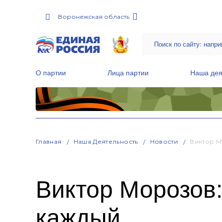
Воронежская область
О партии
Лица партии
Наша дея
Местные общественные приемные Партии
Руководитель Региональной обще
Народная программа «Единой России»
Главная
Наша Деятельность
Новости
Виктор М
Виктор Морозов:
каждый