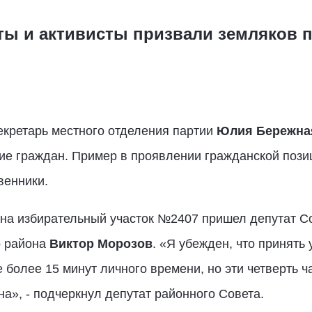
ты и активисты призвали земляков 
екретарь местного отделения партии
Юлия Бережна
ие граждан. Пример в проявлении гражданской пози
венники.
х на избирательный участок №2407 пришел депутат С
о района
Виктор Морозов
. «Я убежден, что принять
е более 15 минут личного времени, но эти четверть 
на», - подчеркнул депутат районного Совета.