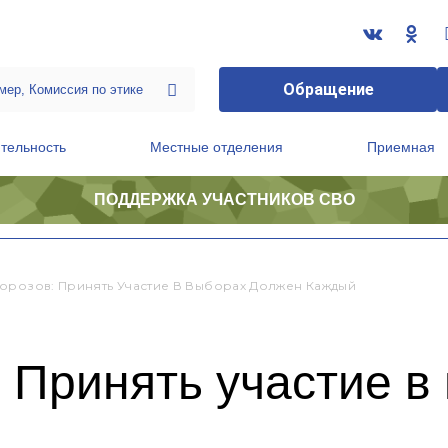
Обращение
тельность
Местные отделения
Приемная
ПОДДЕРЖКА УЧАСТНИКОВ СВО
ственной приемной Председателя Партии
Президиум регионального политического совета
орозов: Принять Участие В Выборах Должен Каждый
 Принять участие в