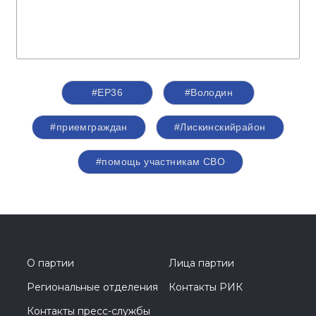
#ЕР36
#Володин
#приемграждан
#Лискинскийрайон
#помощь участникам СВО
О партии
Лица партии
Региональные отделения
Контакты РИК
Контакты пресс-службы