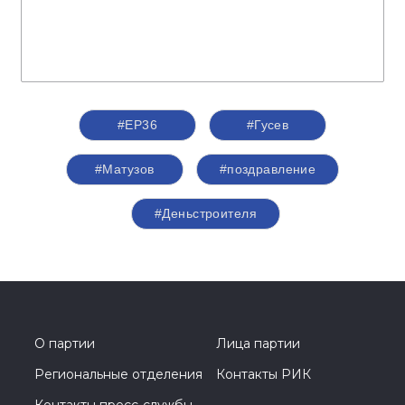
#ЕР36
#Гусев
#Матузов
#поздравление
#Деньстроителя
О партии
Лица партии
Региональные отделения
Контакты РИК
Контакты пресс-службы