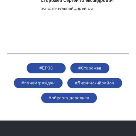
Сторожев Сергей Александрович
исполнительный директор
#ЕР36
#Сторожев
#приемграждан
#Лискинскийрайон
#обрезка деревьев