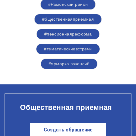
#Рамонский район
#бщественнаяприемная
#пенсионнаяреформа
#тематическиевстречи
#ярмарка вакансий
Общественная приемная
Создать обращение