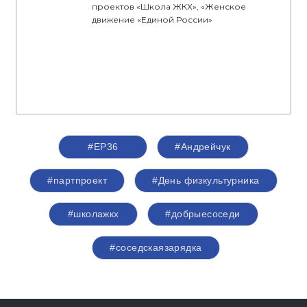
проектов «Школа ЖКХ», «Женское
движение «Единой России»
#ЕР36
#Андрейчук
#партпроект
#День физкультурника
#школажкх
#добрыесоседи
#соседскаязарядка