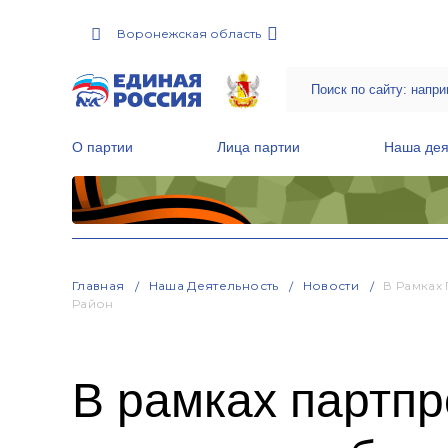
Воронежская область
О партии
Лица партии
Наша дея
Местные общественные приемные Партии
Руководитель Региональной обще
Народная программа «Единой России»
Главная
Наша Деятельность
Новости
В Рамках
Район
В рамках партп