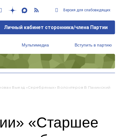
Версия для слабовидящих
Личный кабинет сторонника/члена Партии
Мультимедиа
Вступить в партию
Региональный исполнительный комитет
изован Выезд «серебряных» Волонтеров В Панинский
сии» «Старшее