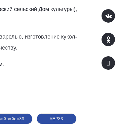
ский сельский Дом культуры),
варелью, изготовление кукол-
честву.
м.
кийрайон36
#ЕР36