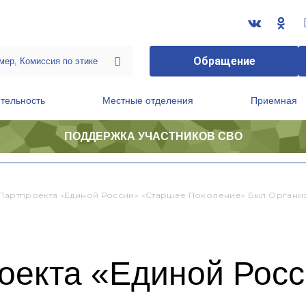
Обращение
тельность
Местные отделения
Приемная
ПОДДЕРЖКА УЧАСТНИКОВ СВО
ственной приемной Председателя Партии
Президиум регионального политического совета
 Партпроекта «Единой России» «Старшее Поколение» Был Орган
роекта «Единой Рос