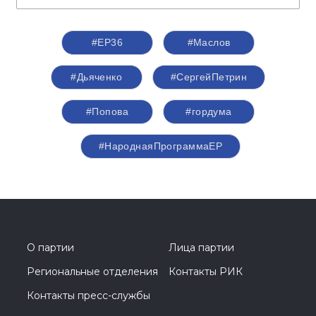
#ЕР36
#Маслов
#Дьяченко
#СергейПетрин
#Попова
#гордума
#НароднаяПрограммаЕР
О партии
Лица партии
Региональные отделения
Контакты РИК
Контакты пресс-службы