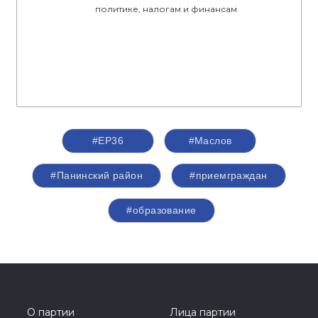
политике, налогам и финансам
#ЕР36
#Маслов
#Панинский район
#приемграждан
#образование
О партии
Лица партии