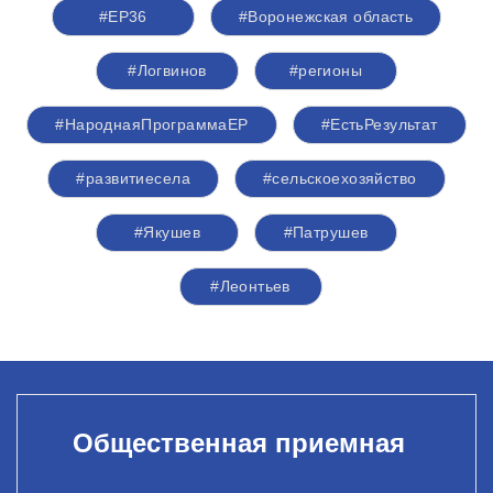
#ЕР36
#Воронежская область
#Логвинов
#регионы
#НароднаяПрограммаЕР
#ЕстьРезультат
#развитиесела
#сельскоехозяйство
#Якушев
#Патрушев
#Леонтьев
Общественная приемная