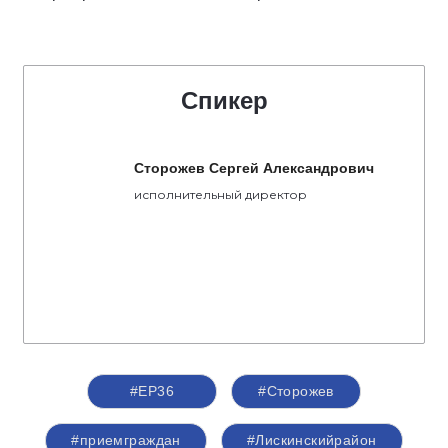
Спикер
Сторожев Сергей Александрович
исполнительный директор
#ЕР36
#Сторожев
#приемграждан
#Лискинскийрайон