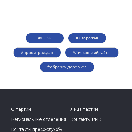
#ЕР36
#Сторожев
#приемграждан
#Лискинскийрайон
#обрезка деревьев
О партии
Лица партии
Региональные отделения
Контакты РИК
Контакты пресс-службы