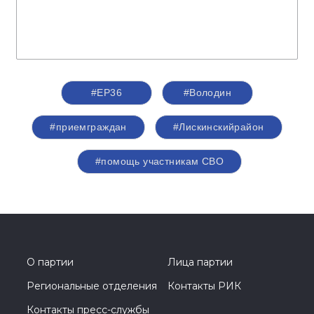
#ЕР36
#Володин
#приемграждан
#Лискинскийрайон
#помощь участникам СВО
О партии
Лица партии
Региональные отделения
Контакты РИК
Контакты пресс-службы