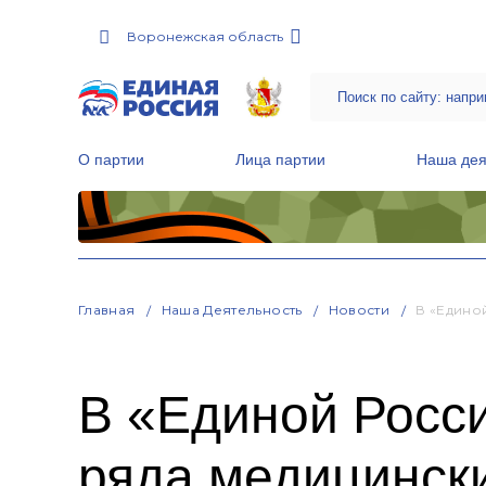
Воронежская область
О партии
Лица партии
Наша дея
Местные общественные приемные Партии
Руководитель Региональной обще
Народная программа «Единой России»
Главная
Наша Деятельность
Новости
В «Едино
В «Единой Росс
ряда медицинск