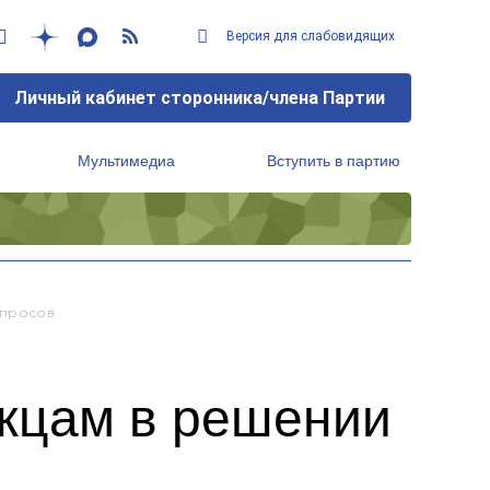
Версия для слабовидящих
Личный кабинет сторонника/члена Партии
Мультимедиа
Вступить в партию
Региональный исполнительный комитет
опросов
жцам в решении