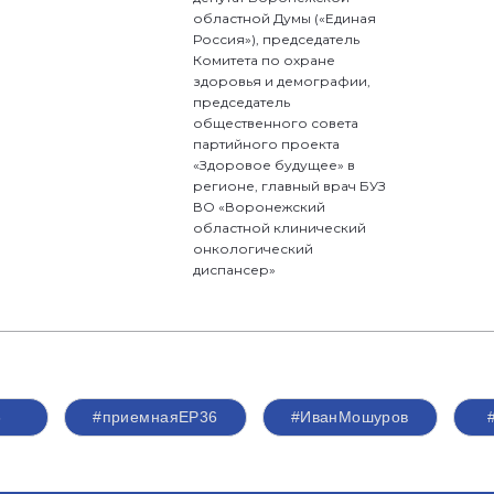
областной Думы («Единая
Россия»), председатель
Комитета по охране
здоровья и демографии,
председатель
общественного совета
партийного проекта
«Здоровое будущее» в
регионе, главный врач БУЗ
ВО «Воронежский
областной клинический
онкологический
диспансер»
6
#приемнаяЕР36
#ИванМошуров