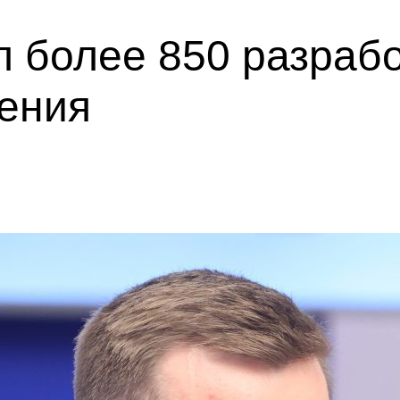
 более 850 разрабо
чения